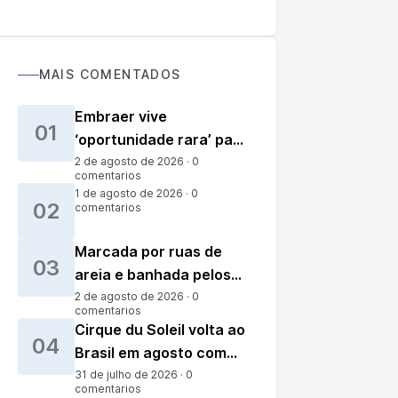
MAIS COMENTADOS
Embraer vive
01
‘oportunidade rara’ para
desafiar Airbus e
2 de agosto de 2026 · 0
comentarios
Boeing, diz The
1 de agosto de 2026 · 0
02
Economist
comentarios
Marcada por ruas de
03
areia e banhada pelos
ventos do primeiro
2 de agosto de 2026 · 0
comentarios
parque nacional
Cirque du Soleil volta ao
04
reconhecido em 23
Brasil em agosto com
anos: a vila de Atins
nova montagem e visual
31 de julho de 2026 · 0
lidera o ecoturismo
comentarios