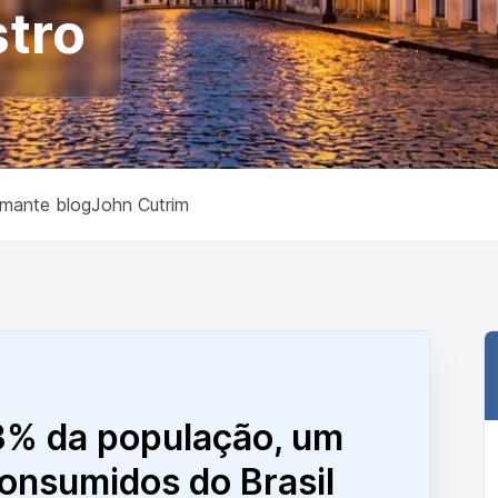
stro
rmante blog
John Cutrim
3% da população, um
onsumidos do Brasil