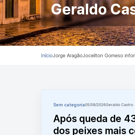
Geraldo Ca
Início
Jorge Aragão
Joceilton Gomes
o info
Sem categoria
05/08/2026
Geraldo Castro
Após queda de 4
dos peixes mais c