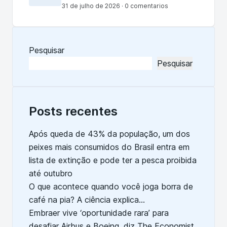
visual de espetáculo ‘Alegría’
31 de julho de 2026 · 0 comentarios
Pesquisar
Pesquisar
Posts recentes
Após queda de 43% da população, um dos
peixes mais consumidos do Brasil entra em
lista de extinção e pode ter a pesca proibida
até outubro
O que acontece quando você joga borra de
café na pia? A ciência explica…
Embraer vive ‘oportunidade rara’ para
desafiar Airbus e Boeing, diz The Economist