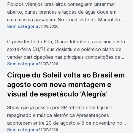
Poucos vilarejos brasileiros conseguem juntar mar
aberto, dunas brancas e lagoas de água doce em
uma mesma paisagem. No litoral leste do Maranhão,
Sem categoria
01/08/2026
dentro dos limites do Parque Nacional dos Lençóis
Maranhenses, Atins guarda esse conjunto. A vila
O presidente da Fifa, Gianni Infantino, anunciou nesta
pertence ao município de Barreirinhas e fica no
sexta-feira (31/7) que desistiu do polêmico plano de
encontro do Rio Preguiças com o Oceano Atlântico.
vender participações nas principais competições da
Em 26 de julho de 2024, o parque foi declarado
Sem categoria
31/07/2026
entidade, após sofrer ampla oposição. Infantino disse
Patrimônio […]
que ficou claro que o projeto havia “criado divisões” e
Cirque du Soleil volta ao Brasil em
que “já não atendem ao interesse” de seu objetivo
agosto com nova montagem e
original. O suíço acrescentou: “Como resultado, esta
visual de espetáculo ‘Alegría’
proposta não seguirá adiante”. […]
Show que já passou por SP retorna com figurino
repaginado e música eletrônica Apresentações
acontecem entre 20 de agosto e 8 de novembro no
Sem categoria
31/07/2026
parque Villa-Lobos São Paulo A próxima atração do