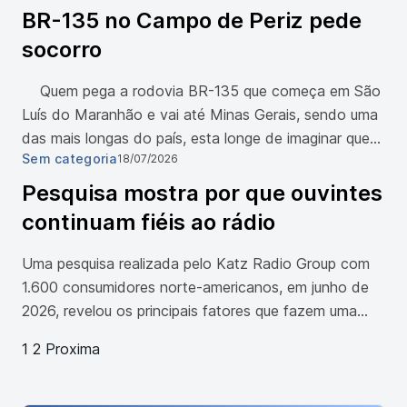
julho de 2026. Além da liderança na categoria, a
BR-135 no Campo de Periz pede
capital maranhense também aparece entre os
socorro
destaques nos indicadores de Empresas e Negócios
e Qualidade de Vida. A […]
Quem pega a rodovia BR-135 que começa em São
Luís do Maranhão e vai até Minas Gerais, sendo uma
das mais longas do país, esta longe de imaginar que
Sem categoria
18/07/2026
um trecho logo depois de sair da capital maranhense,
esteja tão ruim de tráfego como está bem próximo da
Pesquisa mostra por que ouvintes
localidade Periz de Baixo. […]
continuam fiéis ao rádio
Uma pesquisa realizada pelo Katz Radio Group com
1.600 consumidores norte-americanos, em junho de
2026, revelou os principais fatores que fazem uma
emissora de rádio conquistar e manter a preferência
Paginação de posts
1
2
Proxima
do público. O estudo mostra que, mesmo diante do
crescimento das plataformas digitais e das inúmeras
opções de entretenimento, o rádio continua sendo