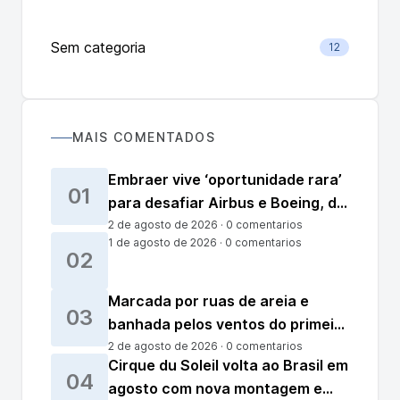
Sem categoria
12
MAIS COMENTADOS
Embraer vive ‘oportunidade rara’
01
para desafiar Airbus e Boeing, diz
The Economist
2 de agosto de 2026 · 0 comentarios
1 de agosto de 2026 · 0 comentarios
02
Marcada por ruas de areia e
03
banhada pelos ventos do primeiro
parque nacional reconhecido em
2 de agosto de 2026 · 0 comentarios
Cirque du Soleil volta ao Brasil em
23 anos: a vila de Atins lidera o
04
agosto com nova montagem e
ecoturismo