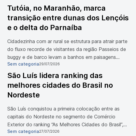
circo mais famoso do mundo retrata a disputa pelo
Tutóia, no Maranhão, marca
poder com trapezistas, malabares, contorcionistas,
transição entre dunas dos Lençóis
bambolês e trampolins. O tema de “Alegría […]
e o delta do Parnaíba
Cidadezinha com ar rural se estrutura para atrair parte
do fluxo recorde de visitantes da região Passeios de
buggy e de barco levam a banhos em paisagens
Sem categoria
29/07/2026
remotas e paradisíacas Tutóia (MA) Vista dos
coqueirais em Tutóia que mostra ainda algumas lagoas
São Luís lidera ranking das
e dunas Gabriel Justo Com os Lençóis
melhores cidades do Brasil no
Maranhenses batendo recordes de visitantes, outras
Nordeste
cidades da […]
São Luís conquistou a primeira colocação entre as
capitais do Nordeste no segmento de Comércio
Exterior do ranking “As Melhores Cidades do Brasil”,
Sem categoria
27/07/2026
publicado pela revista Veja Negócios na edição de