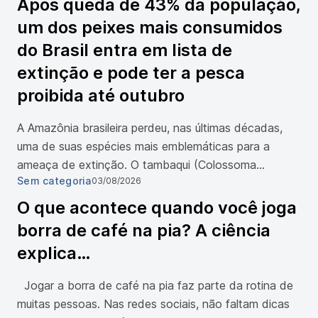
Após queda de 43% da população,
um dos peixes mais consumidos
do Brasil entra em lista de
extinção e pode ter a pesca
proibida até outubro
A Amazônia brasileira perdeu, nas últimas décadas,
uma de suas espécies mais emblemáticas para a
ameaça de extinção. O tambaqui (Colossoma
Sem categoria
03/08/2026
macropomum), amplamente consumido na região
Norte e conhecido também como pacu e gamitana,
O que acontece quando você joga
integra agora a lista de aniamis ameaçados do país. A
borra de café na pia? A ciência
publicação, feita em 27 de abril pelo Ministério do
explica…
Meio Ambiente […]
Jogar a borra de café na pia faz parte da rotina de
muitas pessoas. Nas redes sociais, não faltam dicas