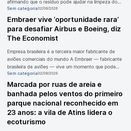
afirmando que o resíduo pode ajudar na limpeza do
Sem categoria
02/08/2026
encanamento. Antes de seguir esse conselho, porém,
vale entender como a borra se comporta e o que
Embraer vive ‘oportunidade rara’
dizem especialistas sobre o assunto. O que você […]
para desafiar Airbus e Boeing, diz
The Economist
Empresa brasileira é a terceira maior fabricante de
aviões comerciais do mundo A Embraer — fabricante
brasileira de aviões — vive um momento que pode
Sem categoria
02/08/2026
representar sua melhor oportunidade em décadas
para desafiar o domínio de Airbus e Boeing no
Marcada por ruas de areia e
mercado global de aviação comercial, avalia a revista
banhada pelos ventos do primeiro
britânica The Economist. Em artigo publicado na
parque nacional reconhecido em
quinta-feira (30/7), a revista afirma que, […]
23 anos: a vila de Atins lidera o
ecoturismo